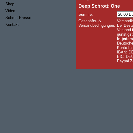
Shop
Deep Schrott: One
Video
Summe:
Schrott-Presse
Geschäfts- &
Versandk
Kontakt
Versandbedingungen:
Bei Beste
Versand i
günstigst
In jedem
Deutsche
Konto-Inh
IBAN: DE
BIC: D
Paypal Z
Name:
eMail:
Strasse:
PLZ & Ort:
Land:
Kommentar: