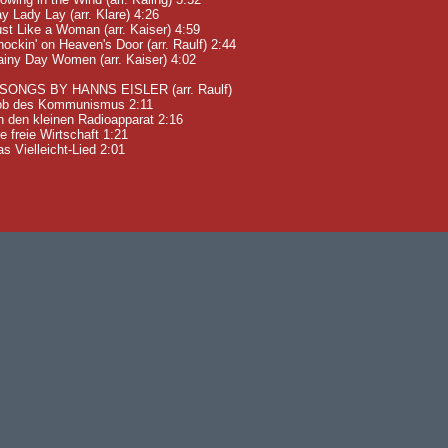
y Lady Lay (arr. Klare) 4:26
st Like a Woman (arr. Kaiser) 4:59
ockin' on Heaven's Door (arr. Raulf) 2:44
ainy Day Women (arr. Kaiser) 4:02
 SONGS BY HANNS EISLER (arr. Raulf)
ob des Kommunismus 2:11
n den kleinen Radioapparat 2:16
e freie Wirtschaft 1:21
s Vielleicht-Lied 2:01