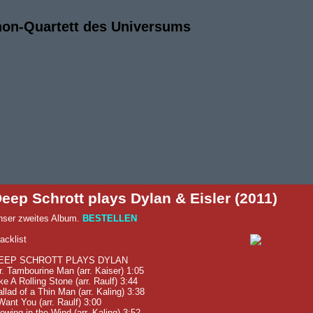
hon-Quartett des Universums
eep Schrott plays Dylan & Eisler (2011)
nser zweites Album.
BESTELLEN
acklist
EEP SCHROTT PLAYS DYLAN
. Tambourine Man (arr. Kaiser) 1:05
ke A Rolling Stone (arr. Raulf) 3:44
llad of a Thin Man (arr. Kaling) 3:38
Want You (arr. Raulf) 3:00
owing in the Wind (arr. Kaling) 3:52