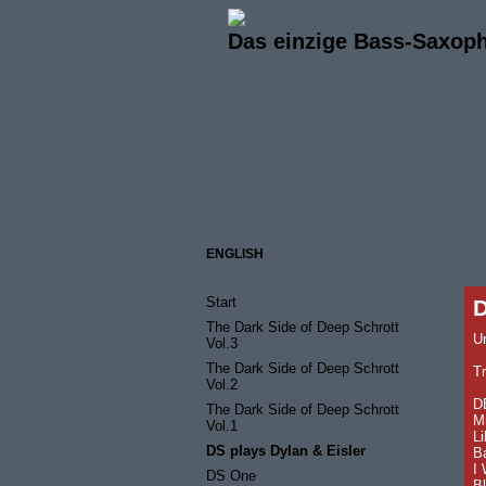
Das einzige Bass-Saxop
ENGLISH
Start
D
The Dark Side of Deep Schrott
U
Vol.3
The Dark Side of Deep Schrott
Tr
Vol.2
D
The Dark Side of Deep Schrott
Mr
Vol.1
Li
DS plays Dylan & Eisler
Ba
I 
DS One
Bl