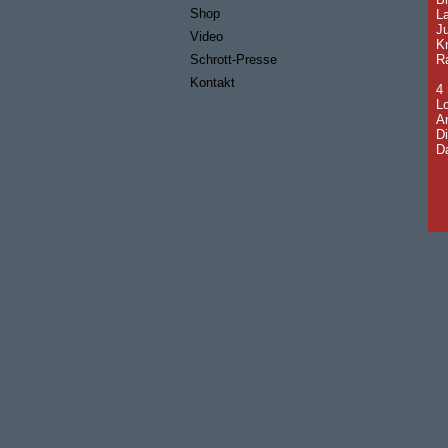
Shop
La
Ju
Video
Kn
Schrott-Presse
R
Kontakt
4
L
A
Di
Da