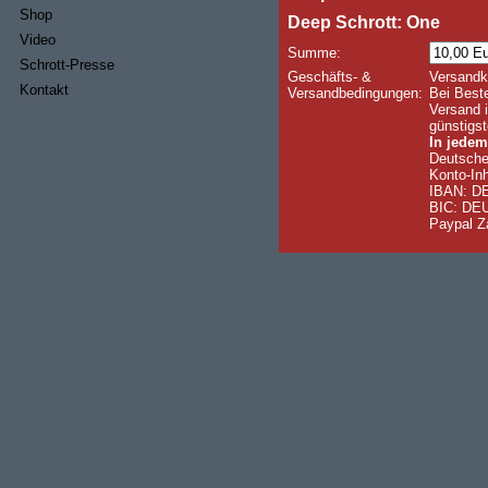
Shop
Deep Schrott: One
Video
Summe:
Schrott-Presse
Geschäfts- &
Versandk
Kontakt
Versandbedingungen:
Bei Beste
Versand i
günstigst
In jedem
Deutsche
Konto-Inh
IBAN: DE
BIC: D
Paypal Z
Name:
eMail:
Strasse:
PLZ & Ort:
Land:
Kommentar: